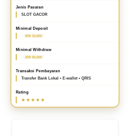
Jenis Pasaran
SLOT GACOR
Minimal Deposit
IDR 10,000
Minimal Withdraw
IDR 50,000
Transaksi Pembayaran
Transfer Bank Lokal • E-wallet • QRIS
Rating