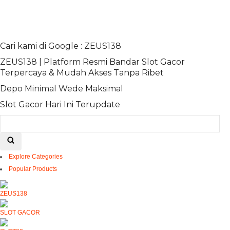
Cari kami di Google : ZEUS138
ZEUS138 | Platform Resmi Bandar Slot Gacor
Terpercaya & Mudah Akses Tanpa Ribet
Depo Minimal Wede Maksimal
Slot Gacor Hari Ini Terupdate
Explore Categories
Popular Products
ZEUS138
SLOT GACOR