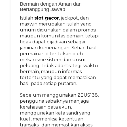
Bermain dengan Aman dan
Bertanggung Jawab
Istilah
slot gacor
, jackpot, dan
maxwin merupakan istilah yang
umum digunakan dalam promosi
maupun komunitas pemain, tetapi
tidak dapat dijadikan sebagai
jaminan kemenangan. Setiap hasil
permainan ditentukan oleh
mekanisme sistem dan unsur
peluang. Tidak ada strategi, waktu
bermain, maupun informasi
tertentu yang dapat memastikan
hasil pada setiap putaran.
Sebelum menggunakan ZEUS138,
pengguna sebaiknya menjaga
kerahasiaan data akun,
menggunakan kata sandi yang
kuat, memeriksa ketentuan
transaksi, dan memastikan akses