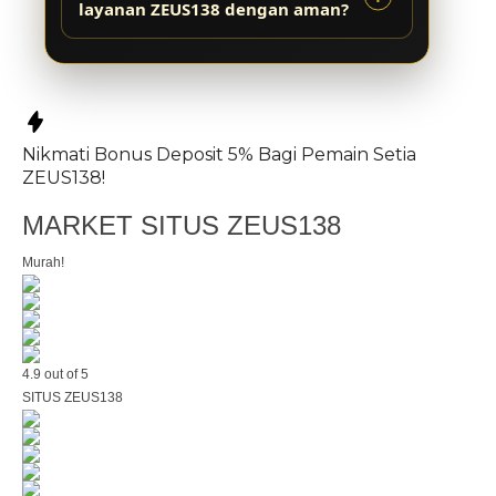
layanan ZEUS138 dengan aman?
Nikmati
Bonus Deposit 5%
Bagi Pemain Setia
ZEUS138!
MARKET SITUS ZEUS138
Murah!
4.9 out of 5
SITUS ZEUS138