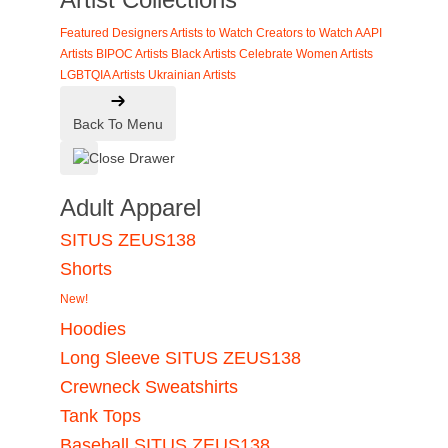
Featured Designers
Artists to Watch
Creators to Watch
AAPI
Artists
BIPOC Artists
Black Artists
Celebrate Women Artists
LGBTQIA Artists
Ukrainian Artists
Back To Menu
Adult Apparel
SITUS ZEUS138
Shorts
New!
Hoodies
Long Sleeve SITUS ZEUS138
Crewneck Sweatshirts
Tank Tops
Baseball SITUS ZEUS138