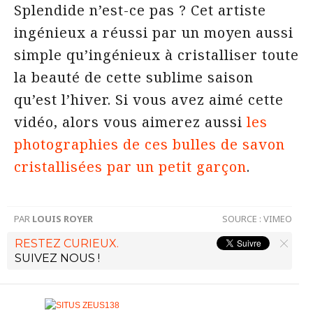
Splendide n’est-ce pas ? Cet artiste
ingénieux a réussi par un moyen aussi
simple qu’ingénieux à cristalliser toute
la beauté de cette sublime saison
qu’est l’hiver. Si vous avez aimé cette
vidéo, alors vous aimerez aussi
les
photographies de ces bulles de savon
cristallisées par un petit garçon
.
PAR
LOUIS ROYER
SOURCE :
VIMEO
RESTEZ CURIEUX.
SUIVEZ NOUS !