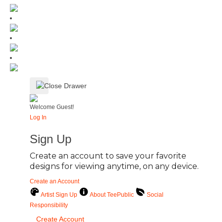
Welcome Guest!
Log In
Sign Up
Create an account to save your favorite
designs for viewing anytime, on any device.
Create an Account
Artist Sign Up
About TeePublic
Social
Responsibility
Create Account