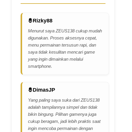
Rizky88
Menurut saya ZEUS138 cukup mudah
digunakan. Proses aksesnya cepat,
menu permainan tersusun rapi, dan
saya tidak kesulitan mencari game
yang ingin dimainkan melalui
smartphone.
DimasJP
Yang paling saya suka dari ZEUS138
adalah tampilannya simpel dan tidak
bikin bingung. Pilihan gamenya juga
cukup beragam, jadi lebih praktis saat
ingin mencoba permainan dengan