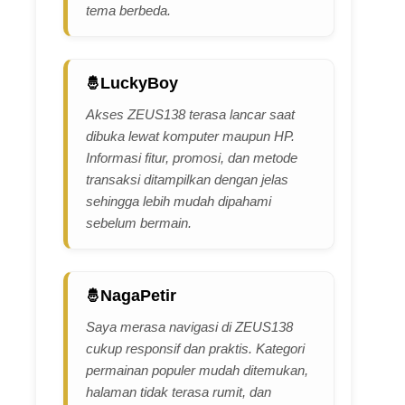
tema berbeda.
LuckyBoy
Akses ZEUS138 terasa lancar saat
dibuka lewat komputer maupun HP.
Informasi fitur, promosi, dan metode
transaksi ditampilkan dengan jelas
sehingga lebih mudah dipahami
sebelum bermain.
NagaPetir
Saya merasa navigasi di ZEUS138
cukup responsif dan praktis. Kategori
permainan populer mudah ditemukan,
halaman tidak terasa rumit, dan