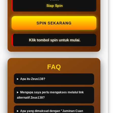
Siap Spin
SPIN SEKARANG
Klik tombol spin untuk mulai.
FAQ
Apa itu Zeus138?
Mengapa saya perlu mengakses melalui link
alternatif Zeus138?
Apa yang dimaksud dengan "Jaminan Cuan