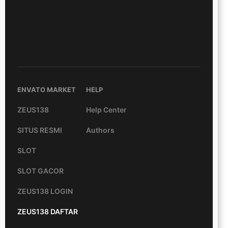
ENVATO MARKET
HELP
ZEUS138
Help Center
SITUS RESMI
Authors
SLOT
SLOT GACOR
ZEUS138 LOGIN
ZEUS138 DAFTAR