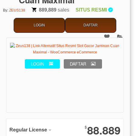
889,889
sales
SITUS RESMI
By:
ZEUS138
LOGIN
DAFTAR
LOGIN
DAFTAR
Show More
88.889
$
Regular License