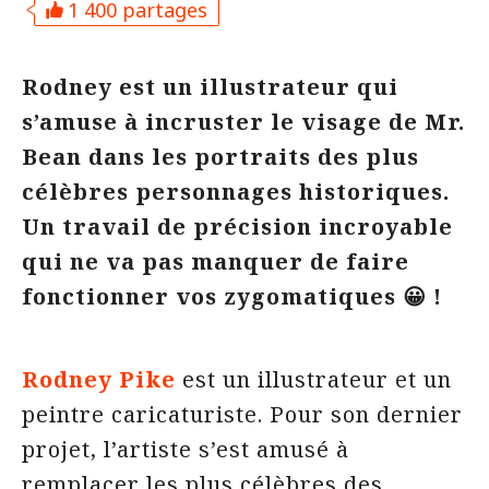
1 400 partages
Rodney est un illustrateur qui
s’amuse à incruster le visage de Mr.
Bean dans les portraits des plus
célèbres personnages historiques.
Un travail de précision incroyable
qui ne va pas manquer de faire
fonctionner vos zygomatiques 😀 !
Rodney Pike
est un illustrateur et un
peintre caricaturiste. Pour son dernier
projet, l’artiste s’est amusé à
remplacer les plus célèbres des