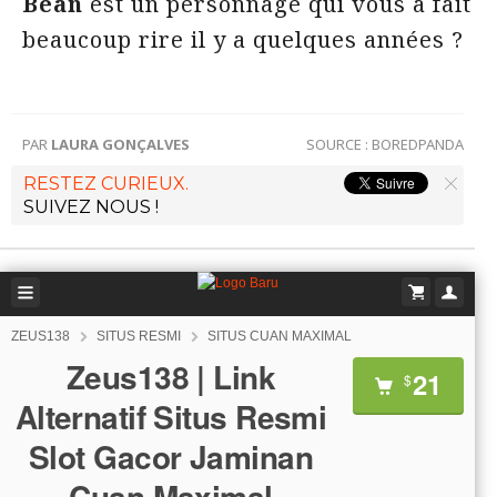
Bean
est un personnage qui vous a fait
beaucoup rire il y a quelques années ?
PAR
LAURA GONÇALVES
SOURCE :
BOREDPANDA
RESTEZ CURIEUX.
SUIVEZ NOUS !
ZEUS138
SITUS RESMI
SITUS CUAN MAXIMAL
Zeus138 | Link
21
$
Alternatif Situs Resmi
Slot Gacor Jaminan
Cuan Maximal