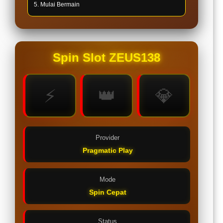
5. Mulai Bermain
Spin Slot ZEUS138
⚡
👑
💎
Provider
Pragmatic Play
Mode
Spin Cepat
Status