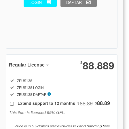
LOGIN
DAFTAR
Show More
88.889
$
Regular License
Regular
Included:
ZEUS138
License
Included:
ZEUS138 LOGIN
SELECTED
88
$
Included:
ZEUS138 DAFTAR
88.89
88.89
Extend support to 12 months
$
$
Use, by
you or
This item is licensed 99% GPL.
one
client, in
Price is in US dollars and excludes tax and handling fees
a single